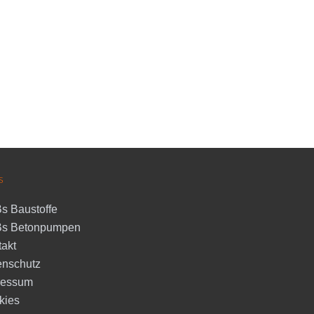
s
s Baustoffe
s Betonpumpen
akt
enschutz
ressum
kies