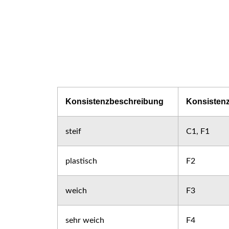
Konsistenzbeschreibung
Konsisten
steif
C1, F1
plastisch
F2
weich
F3
sehr weich
F4