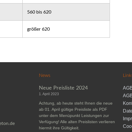
560 bis 620
größer 620
News
Link
Neue Preisliste 2024
AGB
1. April 2023
AGB
Achtung, ab heute steht Ihnen die neue
Kont
ab 01. April gültige Preisliste als PDF
Dat
unter dem Menüpunkt Leistungen zur
Imp
Verfügung! Alle alten Preislisten verlieren
eton.de
Coo
hiermit ihre Gültigkeit.