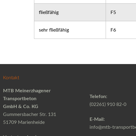
fließfähig
F5
sehr fließfähig
F6
Kontakt
MTB Meinerzhagener
Telefon:
Transportbeton
(02261) 910 82-0
GmbH & Co. KG
Gummersbacher Str. 131
E-Mail:
51709 Marienheide
info@mtb-transportb