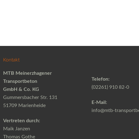
Kontakt
MTB Meinerzhagener
Telefon:
Transportbeton
(02261) 910 82-0
GmbH & Co. KG
Gummersbacher Str. 131
E-Mail:
51709 Marienheide
info@mtb-transportb
Vertreten durch:
Maik Janzen
Thomas Gothe