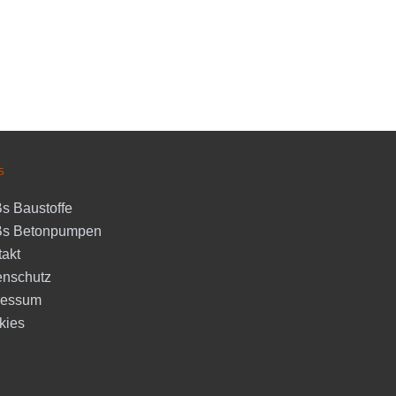
s
s Baustoffe
s Betonpumpen
akt
enschutz
ressum
kies