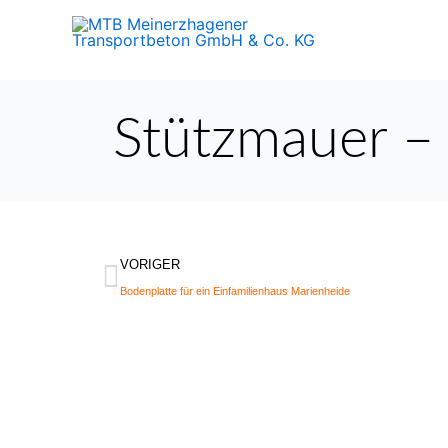
Zum
Inhalt
springen
Stützmauer –
Zurück
VORIGER
Bodenplatte für ein Einfamilienhaus Marienheide