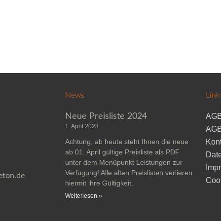
News
Link
Neue Preisliste 2024
AGB
1. April 2023
AGB
Achtung, ab heute steht Ihnen die neue
Kont
ab 01. April gültige Preisliste als PDF
Dat
unter dem Menüpunkt Leistungen zur
Imp
Verfügung! Alle alten Preislisten verlieren
eton.de
Coo
hiermit ihre Gültigkeit.
Weiterlesen »