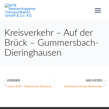
Zum
Inhalt
springen
Kreisverkehr – Auf der
Brück – Gummersbach-
Dieringhausen
Zurück
N
VORIGER
NÄCHSTER
Umbau B256 – Rospestraße (Westtangente)
Bodenplatte Garage Marienheide