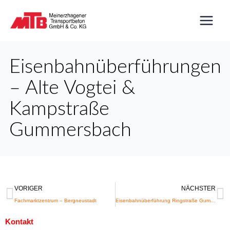
Zum
Inhalt
springen
Eisenbahnüberführungen
– Alte Vogtei &
Kampstraße
Gummersbach
Zurück
N
VORIGER
NÄCHSTER
Fachmarktzentrum – Bergneustadt
Eisenbahnüberführung Ringstraße Gummersbach
Kontakt