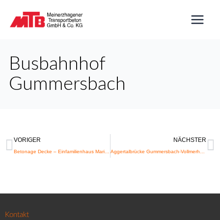
Zum
Inhalt
springen
Busbahnhof
Gummersbach
Zurück
N
VORIGER
NÄCHSTER
Betonage Decke – Einfamilienhaus Marienheide
Aggertalbrücke Gummersbach-Vollmerhausen
Kontakt